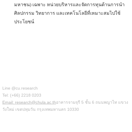
มหาชน) เฉพาะ หน่วยบริหารและจัดการทุนด้านการนำ
ศิลปกรรม วิทยาการ และเทคโนโลยีที่เหมาะสมไปใช้
ประโยชน์
สำนักบริหารวิจัย
Line @cu.research
Tel: (+66) 2218 0203
Email: research@chula.ac.th
อาคารจามจุรี 5 ชั้น 6 ถนนพญาไท แขวง
วังใหม่ เขตปทุมวัน กรุงเทพมหานคร 10330
Social