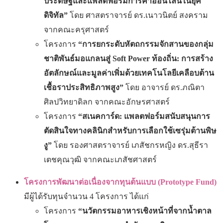
ประดิษฐ์และแพลตฟอร์มการค้าออนไลน์ในยุค
ดิจิทัล”
โดย ศาสตราจารย์ ดร.เนาวนิตย์ สงคราม
จากคณะครุศาสตร์
โครงการ
“การยกระดับหัตถกรรมจักสานของกลุ่ม
ชาติพันธ์มอแกลนสู่
Soft Power ท้องถิ่น: การสร้าง
อัตลักษณ์และมูลค่าเพิ่มด้วยเทคโนโลยีเคลือบต้าน
เชื้อราประสิทธิภาพสูง”
โดย อาจารย์ ดร.ภณิตา
ศิลปวิทยาดิลก จากคณะอักษรศาสตร์
โครงการ
“สเนคการ์ด: แพลตฟอร์มสนับสนุนการ
ตัดสินใจทางคลินิกสำหรับการเลือกใช้เซรุ่มต้านพิษ
งู”
โดย รองศาสตราจารย์ เภสัชกรหญิง ดร.สุธีรา
เตชคุณวุฒิ จากคณะเภสัชศาสตร์
โครงการพัฒนาต่อเนื่องจากทุนต้นแบบ (
Prototype Fund)
มีผู้ได้รับทุนจำนวน 4 โครงการ ได้แก่
โครงการ
“นวัตกรรมอาหารเชิงหน้าที่จากน้ำตาล