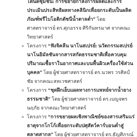
โตนดชุมชน: การขยายกำลังการผลิตและการ
ประเมินประสิทธิผลทางคลินิกเพื่อยกระดับเป็นผลิต
ภัณฑ์พรีไบโอติกดัชนีน้ำตาลต่ำ”
โดย
ศาสตราจารย์ ดร.ศุภอรรจ ศิริกันทรมาศ จากคณะ
วิทยาศาสตร์
โครงการ
“ฟังจิคลีน นาโนสเปรย์: นวัตกรรมสเปรย์
นาโนอิมัลชันจากสารสกัดธรรมชาติเพื่อควบคุม
ปริมาณเชื้อราในอากาศและบนพื้นผิวเครื่องใช้ส่วน
บุคคล”
โดย ผู้ช่วยศาสตราจารย์ ดร.นวพร วรศิลป์
ชัย จากคณะสหเวชศาสตร์
โครงการ
“ชุดฝึกเย็บแผลทางการแพทย์จากน้ำยาง
ธรรมชาติ”
โดย ผู้ช่วยศาสตราจารย์ ดร.เบญจพร
นฤภัย จากคณะวิทยาศาสตร์
โครงการ
“การขยายผลเชิงพาณิชย์ของสารเสริมแร่
ธาตุจากโกโก้เพื่อยกระดับปศุสัตว์คาร์บอนต่ำสู่
ตลาดสากล”
โดย ผู้ช่วยศาสตราจารย์ ดร.ธัญศิภรณ์