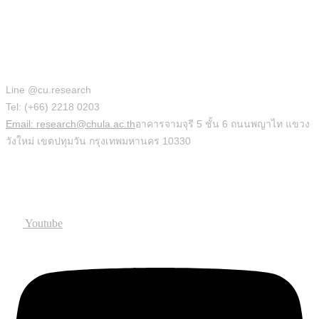
สำนักบริหารวิจัย
Line @cu.research
Tel: (+66) 2218 0203
Email: research@chula.ac.th
อาคารจามจุรี 5 ชั้น 6 ถนนพญาไท แขวง
วังใหม่ เขตปทุมวัน กรุงเทพมหานคร 10330
Social
Youtube