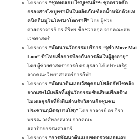
โครงการ
“ชุดทดสอบ ไซบูเซนส์™: ชุดตรวจคัด
กรองสารไซบูทรามีนในผลิตภัณฑ์ลดน้ำหนักด้วยเท
คนิคอิมมูโนโครมาโตกราฟี”
โดย ผู้ช่วย
ศาสตราจารย์ ดร.ศิริพร ชื้อชวาลกุล จากคณะสห
เวชศาสตร์
โครงการ
“พัฒนานวัตกรรมบริการ “จุฬา
Move Mai
Lom” รำไทยเพื่อการป้องกันการล้มในผู้สูงอายุ”
โดย ผู้ช่วยศาสตราจารย์ ดร.สุรสา โค้งประเสริฐ
จากคณะวิทยาศาสตร์การกีฬา
โครงการ
“พัฒนาต้นแบบวัสดุคอมโพสิตอัพไซคลิง
จากเศษไม้เหลือทิ้งสู่นวัตกรรมซับเสียงเพื่อสร้าง
โมเดลธุรกิจที่ยั่งยืนสำหรับวิสาหกิจชุมชน
ประชานฤมิตร(บางโพ)”
โดย อาจารย์ ดร.จิรา
พรรณ วงศ์ทองสงวน จากคณะ
สถาปัตยกรรมศาสตร์
โครงการ
“การพัฒนาต้นแบบชุดตรวจแบบแถบ