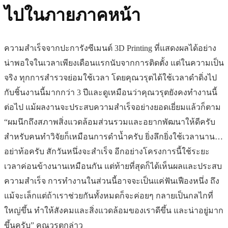
ไปในภายภาคหน้า
ความสำเร็จจากปะการังซีเมนต์ 3D Printing ที่แสดงผลได้อย่าง
น่าพอใจในเวลาเพียงเดือนแรกนับจากการติดตั้ง แต่ในความเป็น
จริง ทุกการสำรวจย่อมใช้เวลา โดยคุณวรุตได้ใช้เวลาดำดิ่งไป
กับชิ้นงานนี้มากกว่า 3 ปีและดูเหมือนว่าคุณวรุตยังคงทำงานนี้
ต่อไป แม้ผลงานจะประสบความสำเร็จอย่างยอดเยี่ยมแล้วก็ตาม
“ผมนึกถึงสภาพสิ่งแวดล้อมส่วนรวมและอยากพัฒนาให้ดีครับ
สำหรับคนทำวิจัยก็เหมือนการดำน้ำครับ ยิ่งลึกยิ่งใช้เวลานาน…
อย่าท้อครับ สักวันหนึ่งจะสำเร็จ อีกอย่างโครงการนี้ใช้ระยะ
เวลาค่อนข้างนานเหมือนกัน แต่ท้ายที่สุดก็ได้เห็นผลและประสบ
ความสำเร็จ การทำงานในส่วนนี้อาจจะเป็นแค่ฟันเฟืองหนึ่ง ถึง
แม้จะเล็กแต่ถ้าเราช่วยกันทั้งหมดก็จะค่อยๆ กลายเป็นกลไกที่
ใหญ่ขึ้น ทำให้สังคมและสิ่งแวดล้อมของเราดีขึ้น และน่าอยู่มาก
ขึ้นครับ” คุณวรุตกล่าว