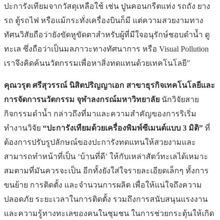
ปะการังเทียมจากวัสดุเหลือใช้ เช่น ปูนคอนกรีตแท่ง รถถัง ยาง
รถ ตู้รถไฟ หรือแม้กระทั่งเครื่องบินก็มี แต่ความสวยงามทาง
ทัศนวิสัยถือว่ายังขัดหูขัดตาสำหรับผู้ที่มีใจอนุรักษ์ชอบดำน้ำ ดู
ทะเล ซึ่งถือว่าเป็นมลภาวะทางทัศนาการ หรือ Visual Pollution
เราจึงคิดค้นนวัตกรรมเพื่อหาสิ่งทดแทนด้วยเทคโนโลยี”
คุณวรุต ศรีสุวรรณ์ นิสิตปริญญาเอก สาขาธุรกิจเทคโนโลยีและ
การจัดการนวัตกรรม จุฬาลงกรณ์มหาวิทยาลัย
นักวิจัยสาย
กิจกรรมดำน้ำ กล่าวถึงที่มาและความสำคัญของการริเริ่ม
ทำงานวิจัย
“ปะการังเทียมด้วยเครื่องพิมพ์ซีเมนต์แบบ 3 มิติ”
ที่
ต้องการปรับรูปลักษณ์ของปะการังทดแทนให้สวยงามและ
สามารถทำหน้าที่เป็น ‘บ้านที่ดี’ ให้กับเหล่าสัตว์ทะเลได้เหมาะ
สมตามที่มันควรจะเป็น อีกทั้งยังใส่ใจรายละเอียดเล็กๆ ทั้งการ
ขนย้าย การติดตั้ง และจำนวนการผลิต เพื่อให้แน่ใจถึงความ
ปลอดภัย ระยะเวลาในการติดตั้ง รวมถึงการสนับสนุนแรงงาน
และความรู้ทางทะเลของคนในชุมชน ในการช่วยกระตุ้นให้เกิด