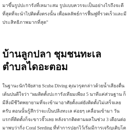
มาขึ้นรูปปะการังที่เหมาะสม รูปแบบควรจะเป็นอย่างไรถึงจะดี
ที่สุดที่จะนำไปติดตั้งตรงนั้น เพื่อผลลัพธ์การฟื้นฟูที่รวดเร็วและมี
ประสิทธิภาพมากที่สุด”
บ้านลูกปลา ชุมชนทะเล
ตำบลไดอะตอม
ในฐานะนักวิจัยสาย Scuba Diving คุณวรุตกล่าวด้วยน้ำเสียงตื่น
เต้นปนดีใจว่า “ผมติดตั้งปะการังเทียมเพียง 5 นาทีแค่ส่วนฐาน ก็
มีสิ่งมีชีวิตพยายามที่จะเข้ามาอาศัยตั้งแต่ยังติดตั้งไม่เสร็จเลย
ครับ ตอนนั้นรู้สึกว่าจะเป็นปลิงทะเล ค่อยๆ เคลื่อนเข้ามา วัน
แรกที่ติดตั้งก็จะขาวจั๊วเลย หลังจากติดตามผลในช่วง 3 เดือนต่อ
มาพบว่ากิ่ง Coral Seeding ที่ทำการปลูกไว้เริ่มมีการเจริญเติบโต