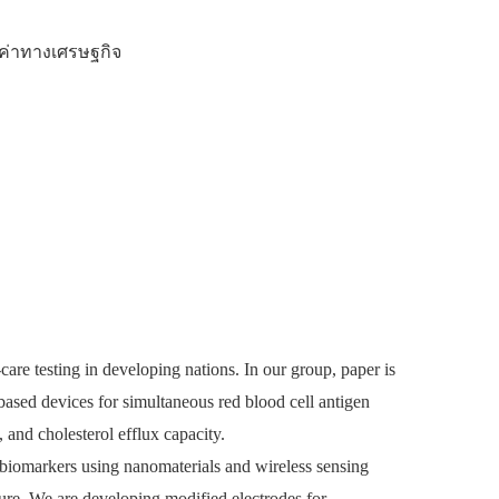
ค่าทางเศรษฐกิจ
care testing in developing nations. In our group, paper is
-based devices for simultaneous red blood cell antigen
and cholesterol efflux capacity.
 biomarkers using nanomaterials and wireless sensing
ture. We are developing modified electrodes for