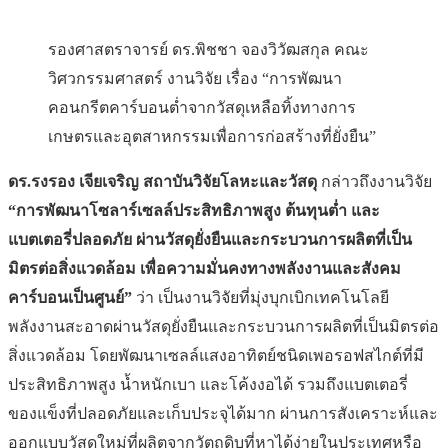
รองศาสตราจารย์ ดร.พิชชา จองวิวัฒสกุล คณะ
วิศวกรรมศาสตร์ งานวิจัย เรื่อง “การพัฒนา
คอนกรีตคาร์บอนต่ำจากวัสดุเหลือทิ้งทางการ
เกษตรและอุตสาหกรรมเพื่อการก่อสร้างที่ยั่งยืน”
ดร.รงรอง เจียเจริญ สถาบันวิจัยโลหะและวัสดุ
กล่าวถึงงานวิจัย
“การพัฒนาโซลาร์เซลล์ประสิทธิภาพสูง ต้นทุนต่ำ และ
แบตเตอรี่ปลอดภัย ผ่านวัสดุยั่งยืนและกระบวนการผลิตที่เป็น
มิตรต่อสิ่งแวดล้อม เพื่อความมั่นคงทางพลังงานและสังคม
คาร์บอนเป็นศูนย์”
ว่า เป็นงานวิจัยที่มุ่งบุกเบิกเทคโนโลยี
พลังงานสะอาดผ่านวัสดุยั่งยืนและกระบวนการผลิตที่เป็นมิตรต่อ
สิ่งแวดล้อม โดยพัฒนาเซลล์แสงอาทิตย์ชนิดเพอรอฟสไกต์ที่มี
ประสิทธิภาพสูง น้ำหนักเบา และโค้งงอได้ รวมถึงแบตเตอรี่
ของแข็งที่ปลอดภัยและเก็บประจุได้มาก ผ่านการสังเคราะห์และ
ออกแบบวัสดุใหม่ที่ผลิตจากวัตถุดิบที่หาได้ง่ายในประเทศหรือ