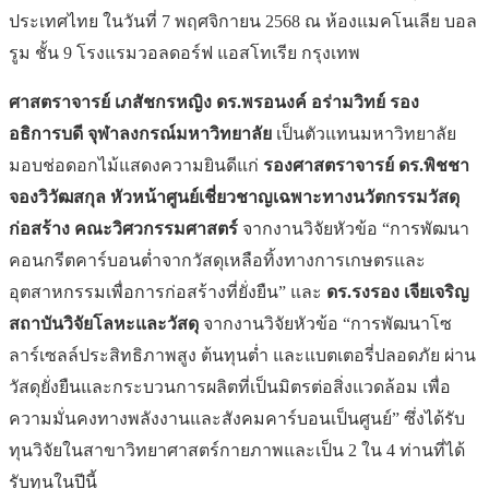
ประเทศไทย ในวันที่ 7 พฤศจิกายน 2568 ณ ห้องแมคโนเลีย บอล
รูม ชั้น 9 โรงแรมวอลดอร์ฟ แอสโทเรีย กรุงเทพ
ศาสตราจารย์ เภสัชกรหญิง ดร.พรอนงค์ อร่ามวิทย์ รอง
อธิการบดี จุฬาลงกรณ์มหาวิทยาลัย
เป็นตัวแทนมหาวิทยาลัย
มอบช่อดอกไม้แสดงความยินดีแก่
รองศาสตราจารย์ ดร.พิชชา
จองวิวัฒสกุล หัวหน้าศูนย์เชี่ยวชาญเฉพาะทางนวัตกรรมวัสดุ
ก่อสร้าง คณะวิศวกรรมศาสตร์
จากงานวิจัยหัวข้อ “การพัฒนา
คอนกรีตคาร์บอนต่ำจากวัสดุเหลือทิ้งทางการเกษตรและ
อุตสาหกรรมเพื่อการก่อสร้างที่ยั่งยืน” และ
ดร.รงรอง เจียเจริญ
สถาบันวิจัยโลหะและวัสดุ
จากงานวิจัยหัวข้อ “การพัฒนาโซ
ลาร์เซลล์ประสิทธิภาพสูง ต้นทุนต่ำ และแบตเตอรี่ปลอดภัย ผ่าน
วัสดุยั่งยืนและกระบวนการผลิตที่เป็นมิตรต่อสิ่งแวดล้อม เพื่อ
ความมั่นคงทางพลังงานและสังคมคาร์บอนเป็นศูนย์” ซึ่งได้รับ
ทุนวิจัยในสาขาวิทยาศาสตร์กายภาพและเป็น 2 ใน 4 ท่านที่ได้
รับทุนในปีนี้