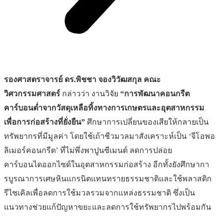
รองศาสตราจารย์ ดร.พิชชา จองวิวัฒสกุล
คณะ
วิศวกรรมศาสตร์
กล่าวว่า งานวิจัย
“การพัฒนาคอนกรีต
คาร์บอนต่ำจากวัสดุเหลือทิ้งทางการเกษตรและอุตสาหกรรม
เพื่อการก่อสร้างที่ยั่งยืน”
ศึกษาการเปลี่ยนของเสียให้กลายเป็น
ทรัพยากรที่มีมูลค่า โดยใช้เถ้าชีวมวลมาสังเคราะห์เป็น ‘จีโอพอ
ลิเมอร์คอนกรีต’ ที่ไม่พึ่งพาปูนซีเมนต์ ลดการปล่อย
คาร์บอนไดออกไซด์ในอุตสาหกรรมก่อสร้าง อีกทั้งยังศึกษากา
รบูรณาการเศษหินแกรนิตแทนทรายธรรมชาติและใช้พลาสติก
รีไซเคิลเพื่อลดการใช้มวลรวมจากแหล่งธรรมชาติ ซึ่งเป็น
แนวทางช่วยแก้ปัญหาขยะและลดการใช้ทรัพยากรไปพร้อมกัน