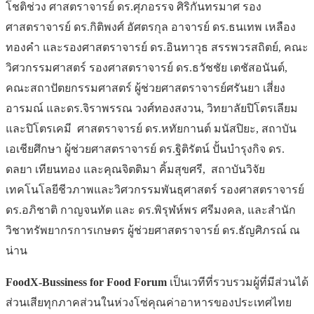
โชติช่วง ศาสตราจารย์ ดร.ศุภอรรจ ศิริกันทรมาศ รอง
ศาสตราจารย์ ดร.กิติพงศ์ อัศตรกุล อาจารย์ ดร.ธนเทพ เหลือง
ทองคำ และรองศาสตราจารย์ ดร.อินทาวุธ สรรพวรสถิตย์, คณะ
วิศวกรรมศาสตร์ รองศาสตราจารย์ ดร.ธวัชชัย เตชัสอนันต์,
คณะสถาปัตยกรรมศาสตร์ ผู้ช่วยศาสตราจารย์ศรันยา เสี่ยง
อารมณ์ และดร.จิราพรรณ วงศ์ทองสงวน, วิทยาลัยปิโตรเลียม
และปิโตรเคมี ศาสตราจารย์ ดร.หทัยกานต์ มนัสปิยะ, สถาบัน
เอเชียศึกษา ผู้ช่วยศาสตราจารย์ ดร.ฐิติรัตน์ ปั้นบำรุงกิจ ดร.
ดลยา เทียนทอง และคุณจิตติมา คิ้มสุขศรี, สถาบันวิจัย
เทคโนโลยีชีวภาพและวิศวกรรมพันธุศาสตร์ รองศาสตราจารย์
ดร.อภิชาติ กาญจนทัต และ ดร.พิรุฬห์พร ศรีมงคล, และสำนัก
วิชาทรัพยากรการเกษตร ผู้ช่วยศาสตราจารย์ ดร.ธัญศิภรณ์ ณ
น่าน
FoodX-Bussiness for Food Forum
เป็นเวทีที่รวบรวมผู้ที่มีส่วนได้
ส่วนเสียทุกภาคส่วนในห่วงโซ่คุณค่าอาหารของประเทศไทย