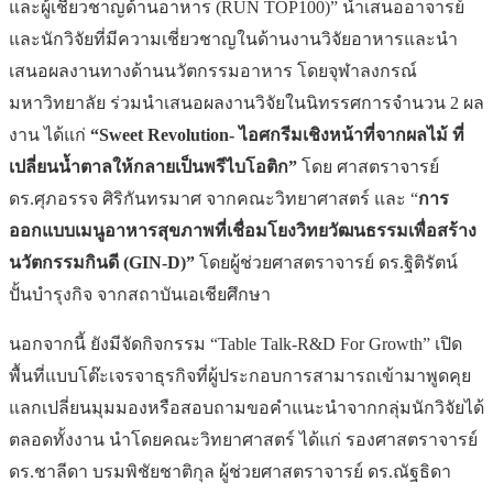
และผู้เชี่ยวชาญด้านอาหาร (RUN TOP100)” นำเสนออาจารย์
และนักวิจัยที่มีความเชี่ยวชาญในด้านงานวิจัยอาหารและนำ
เสนอผลงานทางด้านนวัตกรรมอาหาร โดยจุฬาลงกรณ์
มหาวิทยาลัย ร่วมนำเสนอผลงานวิจัยในนิทรรศการจำนวน 2 ผล
งาน ได้แก่
“
Sweet Revolution- ไอศกรีมเชิงหน้าที่จากผลไม้ ที่
เปลี่ยนน้ำตาลให้กลายเป็นพรีไบโอติก”
โดย ศาสตราจารย์
ดร.ศุภอรรจ ศิริกันทรมาศ จากคณะวิทยาศาสตร์ และ “
การ
ออกแบบเมนูอาหารสุขภาพที่เชื่อมโยงวิทยวัฒนธรรมเพื่อสร้าง
นวัตกรรมกินดี (
GIN-D)”
โดยผู้ช่วยศาสตราจารย์ ดร.ฐิติรัตน์
ปั้นบำรุงกิจ จากสถาบันเอเชียศึกษา
นอกจากนี้ ยังมีจัดกิจกรรม “Table Talk-R&D For Growth” เปิด
พื้นที่แบบโต๊ะเจรจาธุรกิจที่ผู้ประกอบการสามารถเข้ามาพูดคุย
แลกเปลี่ยนมุมมองหรือสอบถามขอคำแนะนำจากกลุ่มนักวิจัยได้
ตลอดทั้งงาน นำโดยคณะวิทยาศาสตร์ ได้แก่ รองศาสตราจารย์
ดร.ชาลีดา บรมพิชัยชาติกุล ผู้ช่วยศาสตราจารย์ ดร.ณัฐธิดา