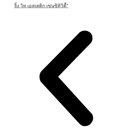
จิ้ง วิท เอสเตติก เซนซิทิวิตี้”