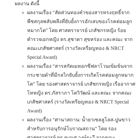
ผลงาน ดังนี้
ผลงานเรื่อง “สัดส่วนทองคำของสารทรงฤทธิ์จาก
พืชสกุลพลับพลึงที่ยับยั้งการอักเสบของโรคต่อมลูก
หมากโต” โดย ศาสตราจารย์ เภสัชกรหญิง ร้อย
ตำรวจเอกหญิง ดร.สุชาดา สุขหร่อง และคณะ จาก
คณะเภสัชศาสตร์ (รางวัลเหรียญทอง & NRCT
Special Award)
ผลงานเรื่อง “สารสกัดเมทอกซีฟลาโวนเข้มข้นจาก
กระชายดำที่มีกลไกยับยั้งการเกิดโรคต่อมลูกหมาก
โต” โดย รองศาสตราจารย์ เภสัชกรหญิง เรืออากาศ
โทหญิง ดร.ภัสราภา โตวิวัฒน์ และคณะ จากคณะ
เภสัชศาสตร์ (รางวัลเหรียญทอง & NRCT Special
Award)
ผลงานเรื่อง “ศานาสถาน: น้ำยาเซลลูโลส-ปูนขาว
สำหรับการอนุรักษ์โบราณสถาน” โดย รอง
ศาสตราจารย์ ดร.คเณศ วงษ์ระวี จากคณะ