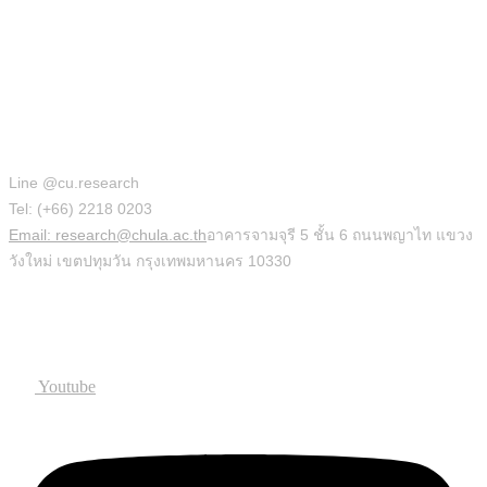
สำนักบริหารวิจัย
Line @cu.research
Tel: (+66) 2218 0203
Email: research@chula.ac.th
อาคารจามจุรี 5 ชั้น 6 ถนนพญาไท แขวง
วังใหม่ เขตปทุมวัน กรุงเทพมหานคร 10330
Social
Youtube