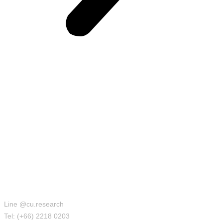
สำนักบริหารวิจัย
Line @cu.research
Tel: (+66) 2218 0203