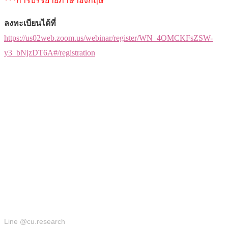
***การบรรยายภาษาอังกฤษ
ลงทะเบียนได้ที่
https://us02web.zoom.us/webinar/register/WN_4OMCKFsZSW-
y3_bNjzDT6A#/registration
สำนักบริหารวิจัย
Line @cu.research