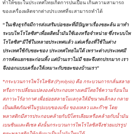
ทำให้ขยะในประเทศไทยเกิดการปนเปื้อน เกินความสามารถ
ของเครื่องผลิตจากต่างประเทศที่จะสามารถทำได้
“ในเชิงธุรกิจมีการส่งเสริมบ่อขยะที่มีปัญหาเรื่องขยะล้น มาทำ
ระบบไพโรไลซิส*เพื่อผลิตน้ำมันใช้เองหรือจำหน่าย ซึ่งระบบไพ
โรไลซิส*มีใช้ในหลายประเทศแล้ว แต่เครื่องที่ใช้ในต่าง
ประเทศใช้กับขยะของ ประเทศไทยไม่ได้ เพราะต่างประเทศมี
การคัดแยกขยะก่อนทิ้ง แต่บ้านเราไม่มี ขยะจึงสกปรกมาก เรา
จึงออกแบบเครื่องให้เหมาะกับขยะของบ้านเรา”
*กระบวนการไพโรไลซิส (Pyrolysis) คือ กระบวนการกลั่นสลาย
หรือการเปลี่ยนแปลงองค์ประกอบทางเคมีโดยใช้ความร้อนใน
สภาวะไร้อากาศ เพื่อย่อยสลายโมเลกุลให้มีขนาดเล็กลง กลาย
เป็นผลิตภัณฑ์ในรูปแบบของแข็ง ของเหลว และก๊าซ โดย
พลาสติกมีสารประกอบคล้ายกับปิโตรเลียมหรือคล้ายกับน้ำมัน
เบนซินและดีเซล ดังนั้นกระบวนการไพโรไลซิสจึงช่วยแปรรูป
ขยะพลาสติกให้กลับมาเป็นน้ำมันใหม่ได้