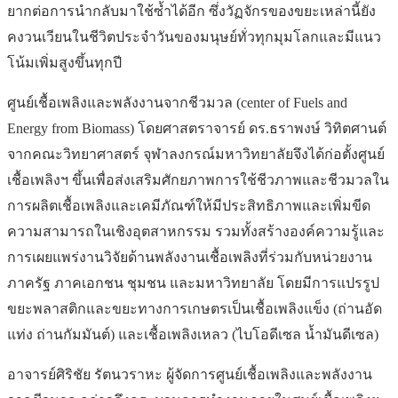
ยากต่อการนำกลับมาใช้ซ้ำได้อีก ซึ่งวัฏจักรของขยะเหล่านี้ยัง
คงวนเวียนในชีวิตประจำวันของมนุษย์ทั่วทุกมุมโลกและมีแนว
โน้มเพิ่มสูงขึ้นทุกปี
ศูนย์เชื้อเพลิงและพลังงานจากชีวมวล (center of Fuels and
Energy from Biomass) โดยศาสตราจารย์ ดร.ธราพงษ์ วิทิตศานต์
จากคณะวิทยาศาสตร์ จุฬาลงกรณ์มหาวิทยาลัยจึงได้ก่อตั้งศูนย์
เชื้อเพลิงฯ ขึ้นเพื่อส่งเสริมศักยภาพการใช้ชีวภาพและชีวมวลใน
การผลิตเชื้อเพลิงและเคมีภัณฑ์ให้มีประสิทธิภาพและเพิ่มขีด
ความสามารถในเชิงอุตสาหกรรม รวมทั้งสร้างองค์ความรู้และ
การเผยแพร่งานวิจัยด้านพลังงานเชื้อเพลิงที่ร่วมกับหน่วยงาน
ภาครัฐ ภาคเอกชน ชุมชน และมหาวิทยาลัย โดยมีการแปรรูป
ขยะพลาสติกและขยะทางการเกษตรเป็นเชื้อเพลิงแข็ง (ถ่านอัด
แท่ง ถ่านกัมมันต์) และเชื้อเพลิงเหลว (ไบโอดีเซล น้ำมันดีเซล)
อาจารย์ศิริชัย รัตนวราหะ ผู้จัดการศูนย์เชื้อเพลิงและพลังงาน