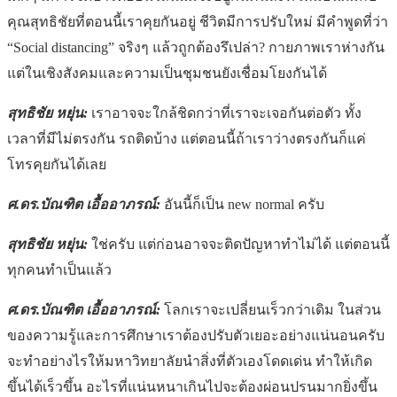
คุณสุทธิชัยที่ตอนนี้เราคุยกันอยู่ ชีวิตมีการปรับใหม่ มีคำพูดที่ว่า
“Social distancing” จริงๆ แล้วถูกต้องรึเปล่า? กายภาพเราห่างกัน
แต่ในเชิงสังคมและความเป็นชุมชนยังเชื่อมโยงกันได้
สุทธิชัย หยุ่น:
เราอาจจะใกล้ชิดกว่าที่เราจะเจอกันต่อตัว ทั้ง
เวลาที่มีไม่ตรงกัน รถติดบ้าง แต่ตอนนี้ถ้าเราว่างตรงกันก็แค่
โทรคุยกันได้เลย
ศ.ดร.บัณฑิต เอื้ออาภรณ์:
อันนี้ก็เป็น new normal ครับ
สุทธิชัย หยุ่น:
ใช่ครับ แต่ก่อนอาจจะติดปัญหาทำไม่ได้ แต่ตอนนี้
ทุกคนทำเป็นแล้ว
ศ.ดร.บัณฑิต เอื้ออาภรณ์:
โลกเราจะเปลี่ยนเร็วกว่าเดิม ในส่วน
ของความรู้และการศึกษาเราต้องปรับตัวเยอะอย่างแน่นอนครับ
จะทำอย่างไรให้มหาวิทยาลัยนำสิ่งที่ตัวเองโดดเด่น ทำให้เกิด
ขึ้นได้เร็วขึ้น อะไรที่แน่นหนาเกินไปจะต้องผ่อนปรนมากยิ่งขึ้น