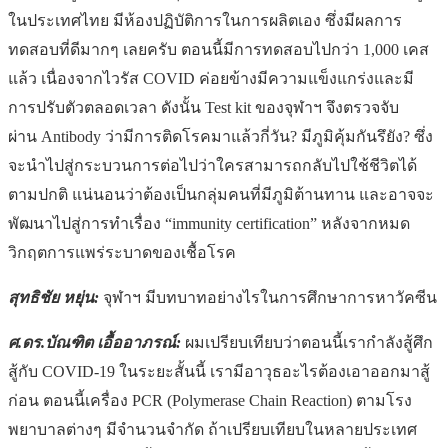
ในประเทศไทย มีห้องปฏิบัติการในการผลิตเอง ซึ่งมีผลการ
ทดสอบที่ดีมากๆ เลยครับ ตอนนี้มีการทดสอบไปกว่า 1,000 เคส
แล้ว เนื่องจากไวรัส COVID ค่อยข้างมีความแข็งแกร่งและมี
การปรับตัวตลอดเวลา ดังนั้น Test kit ของจุฬาฯ จึงตรวจจับ
ผ่าน Antibody ว่ามีการติดโรคมาแล้วกี่วัน? มีภูมิคุ้มกันรึยัง? ซึ่ง
จะนำไปสู่กระบวนการต่อไปว่าใครสามารถกลับไปใช้ชีวิตได้
ตามปกติ แน่นอนว่าต้องเป็นกลุ่มคนที่มีภูมิต้านทาน และอาจจะ
พัฒนาไปสู่การทำเรื่อง “immunity certification” หลังจากหมด
วิกฤตการแพร่ระบาดของเชื้อโรค
สุทธิชัย หยุ่น:
จุฬาฯ มีบทบาทอย่างไรในการศึกษาการหาวัคซีน
ศ.ดร.บัณฑิต เอื้ออาภรณ์:
ผมเปรียบเทียบว่าตอนนี้เรากำลังสู้ศึก
สู้กับ COVID-19 ในระยะสั้นนี้ เรามีอาวุธอะไรต้องเอาออกมาสู้
ก่อน ตอนนี้เครื่อง PCR (Polymerase Chain Reaction) ตามโรง
พยาบาลต่างๆ มีจำนวนจำกัด ถ้าเปรียบเทียบในหลายประเทศ