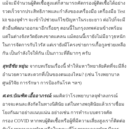
แม้จะมีจำนวนผู้ติดเชื้อสูงแต่ก็สามารถคัดกรองผู้ติดเชื้อได้อย่าง
รวดเร็วจากประสิทธิภาพและกำลังของเครื่องมือ เครื่องมือ Test
kit ของจุฬาฯ จะเข้าไปช่วยแก้ไขปัญหาในระยะยาว ต่อไปก็จะมี
ตัวอื่นพัฒนาออกมาอีกเรื่อยๆ ตอนนี้ในกรุงเทพค่อนข้างพร้อม
แต่ในต่างจังหวัดยังคงขาดแคลน แม้ตอนนี้เรายังไม่มีอาวุธหนัก
ในการจัดการกับไวรัส แต่เรายังมีโครงข่ายการเกื้อกูลช่วยเหลือ
กัน เป็นกำลังใจให้กัน เป็นภาวะที่ดีมากๆ ครับ
สุทธิชัย หยุ่น:
จากบทเรียนเรื่องนี้ ทำให้มหาวิทยาลัยคิดที่จะมีสิ่ง
อำนวยความสะดวกที่เป็นของตนเองไหม? (เช่น โรงพยาบาล
ศูนย์วิจัย การรักษา การป้องกันโรค ฯลฯ)
ศ.ดร.บัณฑิต เอื้ออาภรณ์:
ผมคิดว่าโรงพยาบาลจุฬาลงกรณ์
อาจจะคนละสังกัดในทางนิตินัย แต่ในทางพฤตินัยแล้วเราเชื่อม
โยงกันมาอย่างแนบแน่น อย่างเช่น การทำระบบตรวจคัด
กรอง COVID หากพบผู้ติดเชื้อหรือผู้ที่มีความเสี่ยงสูงเราก็ติดต่อ