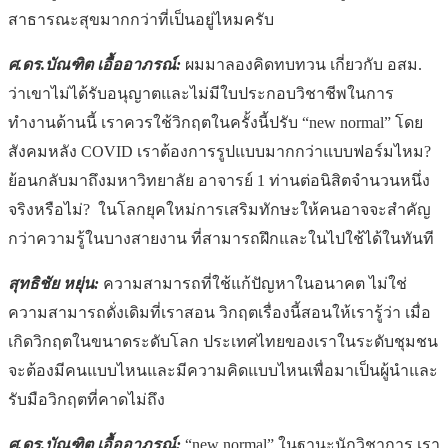
สาธารณะสุขมากกว่าที่เป็นอยู่ไหมครับ
ศ.ดร.บัณฑิต เอื้ออาภรณ์:
ผมมาลองคิดทบทวน เกี่ยวกับ อสม.
ว่าเขาไม่ได้รับอนุญาตและไม่มีใบประกอบวิชาชีพในการ
ทำงานด้านนี้ เราควรใช้วิกฤตในครั้งนี้ปรับ “new normal” โดย
สังคมหลัง COVID เราต้องการรูปแบบมากกว่าแบบฟอร์มไหม?
ย้อนกลับมาถึงมหาวิทยาลัย อาจารย์ 1 ท่านต่อนิสิตจำนวนหนึ่ง
จริงหรือไม่? ในโลกยุคใหม่การเสริมทักษะให้คนอาจจะสำคัญ
กว่าความรู้ในบางสายงาน ที่สามารถฝึกและในไปใช้ได้ในทันที
สุทธิชัย หยุ่น:
ความสามารถที่ใช้แก้ปัญหาในอนาคต ไม่ใช่
ความสามารถดั่งเดิมที่เราสอน วิกฤตเรื่องนี้สอนให้เรารู้ว่า เมื่อ
เกิดวิกฤตในขนาดระดับโลก ประเทศไทยของเราในระดับชุมชน
จะต้องมีคนแบบไหนและมีความคิดแบบไหนเพื่อมาเป็นผู้นำและ
รับมือวิกฤตที่คาดไม่ถึง
ศ.ดร.บัณฑิต เอื้ออาภรณ์:
“new normal” ในฐานะนักวิชาการ เรา