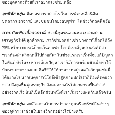
ของบุคลากรด้วยที่เราอยากจะช่วยเหลือ
สุทธิชัย หยุ่น:
มีมาตรการอย่างไร ในการช่วยเหลือนิสิต
บุคลากร อาจารย์ และชุมชนโดยรอบจุฬาฯ ในช่วงวิกฤตนี้ครับ
ศ.ดร.บัณฑิต เอื้ออาภรณ์:
ช่วงนี้ชุมชนสวนหลวง สามย่าน
เศรษฐกิจไม่ดี ลูกค้าหาย เราก็ช่วยลดค่าเช่า บางกรณีก็ลดให้ถึง
75% หรือบางกรณีก็ยกเว้นค่าเช่า โดยที่เรามีจุดประสงค์ที่ว่า
“เราต้องผ่านวิกฤตนี้ไปด้วยกัน” ในช่วงแรกเราเริ่มที่จะแก้ปัญหา
ในทันที ซึ่งในระหว่างที่แก้ปัญหาเราก็มีการเตรียมตัวเพื่อทำให้
ปัญหาเบาบางลงและคิดวิธีให้ให้สามารถอยู่รอดในวิกฤตเช่นนี้
ได้อย่างไร หากเหตุการณ์ใกล้เข้าสู่สภาพปกติเราก็ต้องคิดต่อว่า
จะไปถึงจุดฟื้นฟูเศรษฐกิจ สังคมอย่างไรให้สามารถฟื้นตัวได้
อย่างรวดเร็ว นั้นก็เป็นอีกส่วนหนึ่งที่เราเริ่มวางแผนกันแล้วครับ
สุทธิชัย หยุ่น:
จะมีโอกาสในการนำกองทุนหรือทรัพย์สินต่างๆ
ของจุฬาฯ มาช่วยในยามวิกฤตอย่างไรบ้างครับ