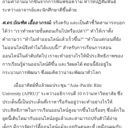
ถามคำถามมากขึ้นจากการพิมพ์ข้อความ ทำให้ปฏิสัมพันธ์
ระหว่างอาจารย์และนักศึกษาดีขึ้นด้วย
ศ.ดร.บัณฑิต เอื้ออาภรณ์:
จริงครับ และเป็นตัวชี้วัดสามารถบอก
ได้ว่า “เราทำหลายขั้นตอนเกินไปหรือเปล่า?” ทำให้เราตั้ง
คำถามว่า “ทำไมทำออนไลน์แล้วเร็วขึ้น?” “ทำไมแต่ก่อนที่ยัง
ไม่ออนไลน์จึงทำไม่ได้แบบนี้?” สำหรับการเรียนการสอน
ออนไลน์ในลำดับถัดไป เราจะทำอย่างไรให้มีประสิทธิภาพของ
การเรียนรู้ผ่านออนไลน์ดีขึ้น และวัดผลได้ ตอนนี้ยังอยู่ใน
กระบวนการพัฒนา ซึ่งผมคิดว่าน่าจะพัฒนาทั่วโลก
เมื่ออาทิตย์ที่แล้วผมประชุม “Asia–Pacific Rim
University (APRU)” ระหว่างอธิการบดี 10 กว่ามหาวิทยาลัย ซึ่ง
ประเด็นนี้เป็นประเด็นที่เราหารือกันอยู่ว่าจะทำอย่างไรให้
ประสิทธิภาพในการเรียนออนไลน์สูงมากขึ้นไปเรื่อยๆ ซึ่งเด็กใน
ยุคนี้เติบโตมากับออนไลน์อยู่แล้วและสามารถปรับตัวได้ง่าย
เด็กๆ มีการจัดปาร์ตี้ออนไลน์แม้จะอยู่กันคนละที่ เหมือนผมกับ