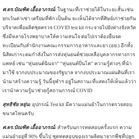
ศ.ดร.บัณฑิต เอื้ออาภรณ์:
ในฐานะที่เราช่วยได้ในระยะสั้น เช่น
ยกเว้นค่าเช่า เตรียมที่พัก เป็นต้น จะเห็นได้จากที่ศิษย์เก่าช่วยกัน
บริจาคเพื่อผลิตชุดตรวจ COVID test kit กระจายไปยังต่างจังหวัด
ซึ่งมีหลายโรงพยาบาลให้ความสนใจ ต่อไปเราต้องยื่นจด
ทะเบียนกับสำนักงานคณะกรรมการอาหารและยา (อย.) อีกทั้ง
นิสิตเก่าระดมกำลังในการส่งหุ่นยนต์ช่วยเหลือบุคลากรทางการ
แพทย์ เช่น “หุ่นยนต์นินจา” “หุ่นยนต์ปิ่นโต” ความรู้ต่างๆ ที่นำ
มาใช้ จากงบประมาณของรัฐบาล จากงบประมาณแผ่นดินที่เรา
นำมาสร้างความรู้ วันนี้จุฬาฯ อยู่ในสถานะที่แสดงให้เห็นแล้วว่า
เรานำความรู้มาช่วยกู้สถานการณ์ COVID
สุทธิชัย หยุ่น:
อุปกรณ์ Test kit มีความแม่นยำในการตรวจสอบ
ขนาดไหนครับ
ศ.ดร.บัณฑิต เอื้ออาภรณ์:
สำหรับนการทดสอบครั้งแรก ความ
แม่นยำอยู่ที่ 90% ขึ้นไป ชุดทดสอบของเราผลิตมาจากพืชที่ปลูก