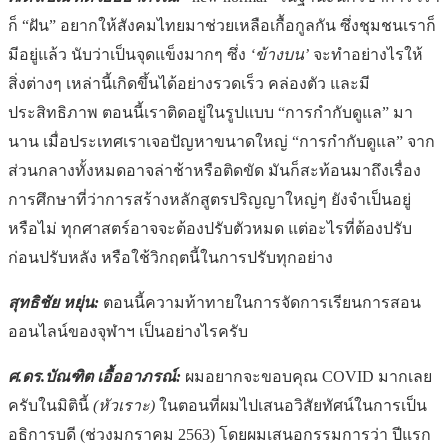
ก็ “ฝัน” อยากให้สังคมไทยมาช่วยเหลือเกื้อกูลกัน ซึ่งชุมชนเราก็
มีอยู่แล้ว นับว่าเป็นจุดแข็งมากๆ ซึ่ง
‘ข้างบน’
จะทำอย่างไรให้
สิ่งต่างๆ เหล่านี้เกิดขึ้นได้อย่างรวดเร็ว คล่องตัว และมี
ประสิทธิภาพ ตอนนี้เราติดอยู่ในรูปแบบ “การกำกับดูแล” มา
นาน เมื่อประเทศเราเจอปัญหาขนาดใหญ่ “การกำกับดูแล” จาก
ส่วนกลางทั้งหมดอาจล่าช้าหรือติดขัด มันก็สะท้อนมาถึงเรื่อง
การศึกษาที่ว่าการสร้างหลักสูตรปริญญาใหญ่ๆ ยังจำเป็นอยู่
หรือไม่ ทุกศาสตร์อาจจะต้องปรับตัวหมด แต่อะไรที่ต้องปรับ
ก่อนปรับหลัง หรือใช้วิกฤตนี้ในการปรับทุกอย่าง
สุทธิชัย หยุ่น:
ตอนนี้ความท้าทายในการจัดการเรียนการสอน
ออนไลน์ของจุฬาฯ เป็นอย่างไรครับ
ศ.ดร.บัณฑิต เอื้ออาภรณ์:
ผมอยากจะขอบคุณ COVID มากเลย
ครับในมิตินี้
(หัวเราะ)
ในตอนที่ผมไปเสนอวิสัยทัศน์ในการเป็น
อธิการบดี (ช่วงมกราคม 2563) โดยผมเสนอกรรมการว่า ปีแรก