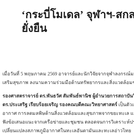
‘กระบี่โมเดล’ จุฬาฯ-สกส
ยั่งยืน
เมื่อวันที่ 5 พฤษภาคม 2569 อาจารย์และนักวิจัยจากจุฬาลงกร
เสริมสุขภาพ ลงนามความร่วมมือด้านทรัพยากรและสิ่งแวดล้อมชายฝั
รองศาสตราจารย์ ดร.พันธวัศ สัมพันธ์พานิช ผู้อำนวยการสถาบันว
ดร.ประเสริฐ เรียบร้อยเจริญ รองคณบดีคณะวิทยาศาสตร์
เป็นตั
อากาศ การลดมลพิษด้านสิ่งแวดล้อมและสุขภาพจากขยะทะเล และบ
ฟังข้อเสนอแนะจากเครือข่ายและชุมชน ตลอดจนการวิเคราะห์ประ
เปลี่ยนแปลงสภาพภูมิอากาศในทะเลอันดามันและทะเลอ่าวไทย