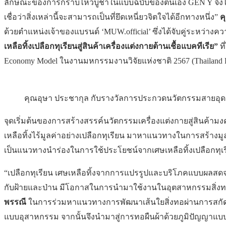
ลักษณะของการกราบไหว้บูชาในแบบฉบับของตนเอง GEN Y จึงได้ร
เชื่อว่าสิ่งเหล่านี้จะสามารถเป็นที่ยึดเหนี่ยวจิตใจได้อีกทางหนึ่ง”
ค
ด้วยตำแหน่งเจ้าของแบรนด์ ‘MUW.official’ ซึ่งได้จับคู่ระหว่าง
เหลือทิ้งเปลือกทุเรียนสู่สินค้าเครื่องแต่งกายต้านเชื้อแบคทีเรีย”
ที
Economy Model ในงานมหกรรมงานวิจัยแห่งชาติ 2567 (Thailand Re
คุณอุษา ประชากุล กับรางวัลการประกวดนวัตกรรมสายอุดมศ
จุดเริ่มต้นของการสร้างสรรค์นวัตกรรมเครื่องแต่งกายสู่สิน
เหลือทิ้งไร้มูลค่าอย่างเปลือกทุเรียน มาหาแนวทางในการสร้างม
เป็นแนวทางนำร่องในการใช้ประโยชน์จากเศษเหลือทิ้งเปลือกทุ
“เปลือกทุเรียน เศษเหลือทิ้งจากการแปรรูปและบริโภคแบบผลสดจะถ
กับฝ้ายและป่าน มีโอกาสในการนำมาใช้งานในอุตสาหกรรมสิ่งทอต
พรรณี
ในการร่วมหาแนวทางการพัฒนาเส้นใยสิ่งทอผ่านการสกัดเปล
แบบอุสาหกรรม จากนั้นจึงนำมาสู่การทอผืนผ้าด้วยภูมิปัญญาแบ