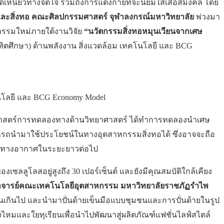
ี่ยวทางจิตใจ รวมถึงการแต่งกายที่จะนิยมใส่เสื้อสีมงคล โดย
และสิ่งทอ คณะศิลปกรรมศาสตร์ จุฬาลงกรณ์มหาวิทยาลัย
พ่วงมา
ัตกรรมใหม่ภายใต้งานวิจัย
“นวัตกรรมสิ่งทอหมุนเวียนจากเศษ
ฑิตศึกษา) ด้านพลังงาน สิ่งแวดล้อม เทคโนโลยี และ BCG
โนโลยี และ BCG Economy Model
านศาสตร์การทดลองทางด้านวิทยาศาสตร์ ได้ทำการทดลองนำเศษ
สามารถนำมาใช้ประโยชน์ในทางอุตสาหกรรมสิ่งทอได้ ซึ่งอาจจะถือ
พิษทางอากาศในระยะยาวต่อไป
ลูโลสอยู่สูงถึง 30 เปอร์เซ็นต์ และยังมีคุณสมบัติใกล้เคียง
 อาจารย์คณะเทคโนโลยีอุตสาหกรรม มหาวิทยาลัยราชภัฏรำไพ
นเกินไป และนำมาปั่นด้ายเข็นมือแบบชุมชนและการปั่นด้ายในรูป
หมและใยทุเรียนเพื่อนำไปพัฒนาสู่ผลิตภัณฑ์แฟชั่นไลฟ์สไตล์