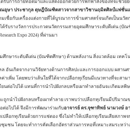
ับการถ่ายทอดมาและแสดงออกด้วยการพกพาสิ่งของที่จะช่วยยึดเหน
ุณอุษา ประชากุล ดุษฎีบัณฑิตสาวจากสาขาวิชานฤมิตศิลป์แฟชั่น
ความเชื่อกับเครื่องแต่งกายที่ได้บูรณาการข้ามศาสตร์จนเกิดเป็นนว
่ได้รับรางวัลการประกวดนวัตกรรมสายอุดมศึกษาระดับดีเด่น (บัณ
search Expo 2024) ที่ผ่านมา
ึกษาระดับดีเด่น (บัณฑิตศึกษา) ด้านพลังงาน สิ่งแวดล้อม เทค
ค้ามงคล อันเกิดจากงานวิจัยทางด้านการศิลปะและการออกแบบ ผส
ูลค่าเพิ่ม โดยพบว่าเส้นใยที่ได้จากเปลือกทุเรียนมีแนวทางที่จะ
เรียนต่อไปได้ แทนที่การนำไปฝังกลบหรือเผาทำลายอันจะเกิดมล
ูกนำไปฝังกลบหรือเผาทำลาย เราพบว่าเปลือกทุเรียนมีปริมาณของเซล
่อไปได้ จึงมีการพัฒนาร่วมกับ
อาจารย์ ดร.จุฑาทิพย์ นามวงษ์
ือกทุเรียนด้วยการแช่ดอง ซึ่งไม่ทำให้เปลือกทุเรียนเสียสภาพจ
บชุมชน โดยจะทำการคัดเลือกอัตราส่วนการทอที่เหมาะสมระหว่างไ