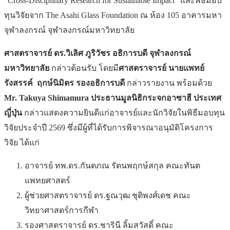
“Cross-Disciplinary Research for Sustainable Impact” และพิธีมอบ
ทุนวิจัยจาก The Asahi Glass Foundation ณ ห้อง 105 อาคารมหา
จุฬาลงกรณ์ จุฬาลงกรณ์มหาวิทยาลัย
ศาสตราจารย์ ดร.วิเลิศ ภูริวัชร อธิการบดี จุฬาลงกรณ์
มหาวิทยาลัย
กล่าวต้อนรับ โดยมี
ศาสตราจารย์ นายแพทย์
รังสรรค์ ฤกษ์นิมิตร รองอธิการบดี
กล่าวรายงาน พร้อมด้วย
Mr. Takuya Shimamura ประธานมูลนิธิกระจกอาซาฮี ประเทศ
ญี่ปุ่น
กล่าวแสดงความยินดีแก่อาจารย์และนักวิจัยในพิธีมอบทุน
วิจัยประจำปี 2569 ซึ่งมีผู้ที่ได้รับการพิจารณาอนุมัติโครงการ
วิจัย ได้แก่
อาจารย์ ทพ.ดร.กันตภณ รัตนพฤกษ์สกุล คณะทันต
แพทยศาสตร์
ผู้ช่วยศาสตราจารย์ ดร.ฐณวุฒ ชุติพงศ์เดช คณะ
วิทยาศาสตร์การกีฬา
รองศาสตราจารย์ ดร.ชารินี ลิ้มสวัสดิ์ คณะ