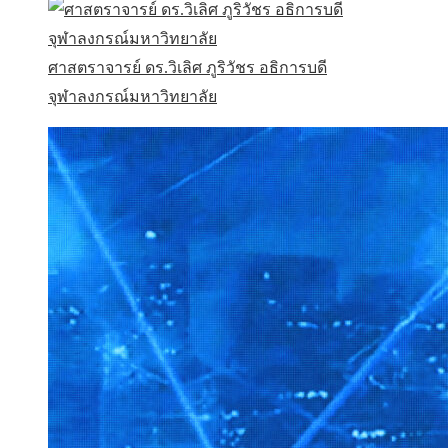
ศาสตราจารย์ ดร.วิเลิศ ภูริวัชร อธิการบดี
จุฬาลงกรณ์มหาวิทยาลัย