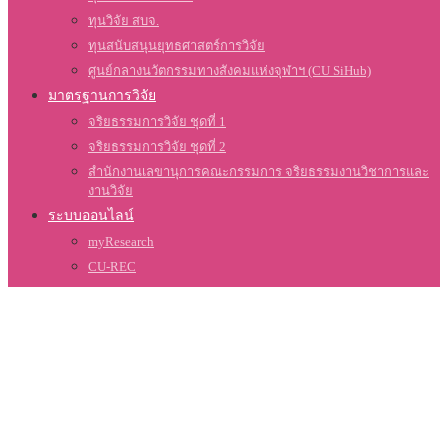
ทุนวิจัย สบจ.
ทุนสนับสนุนยุทธศาสตร์การวิจัย
ศูนย์กลางนวัตกรรมทางสังคมแห่งจุฬาฯ (CU SiHub)
มาตรฐานการวิจัย
จริยธรรมการวิจัย ชุดที่ 1
จริยธรรมการวิจัย ชุดที่ 2
สำนักงานเลขานุการคณะกรรมการ จริยธรรมงานวิชาการและ
งานวิจัย
ระบบออนไลน์
myResearch
CU-REC
Grant Gateway
เกี่ยวกับเรา
สำนักบริหารวิจัย (สบจ.)
ข่าวสาร
บทความ
คำถามที่พบบ่อย
ไทย