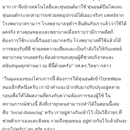
มาก เราจึงนำเทคโนโลยีและหุ่นยนต์มาใช้ หุ่นยนต์ปิ่นโตและ
หุ่นยนต์กระจกสามารถช่วยลดอุปกรณ์ได้เยอะจริงๆ แพทย์จาก
โรงพยาบาลรามาฯ โรงพยาบาลจุฬาฯ ยืนยันกับเราแล้วว่าใช้ได้
ผลจริง ทางคุณหมอและพยาบาลเมื่อทราบว่ามีการผลิตก็
ต้องการใช้ระบบนี้กันอย่างมากครับ โรงพยาบาลที่ใช้แล้วก็มี
การตอบรับที่ดี ช่วยลดความเสี่ยงและเป็นกำลังใจให้กับแพทย์
พยาบาลมากเลยครับ ต้องฝากขอบคุณผู้ที่ช่วยบริจาคและ
สนับสนุนทุกท่านมา ณ ที่นี้ด้วยครับ” รศ.ดร.วิทยา กล่าว
“ในมุมมองของโครงการนี้ ต้องการให้หุ่นยนต์เข้าไปเซฟคุณ
หมออีกทีหนึ่งครับ เรานำคำแนะนำกลับมาปรับปรุงอยู่หลาย
รอบเพื่อให้ได้ผลงานที่ตรงกับความต้องการของผู้ใช้ ใน
สถานการณ์ช่วงนี้ สิ่งที่เราทุกคนสามารถทำได้ในตอนนี้เลย
คือ ‘Social distancing’ ครับ เราอยู่ห่างกันเข้าไว้ เป็นวิธีง่ายๆ ที่
ช่วยตัวเราเองและสังคม รวมถึงคุณหมอ อยู่ห่างกันไว้แล้วมันจะ
ผ่านไปครับ” ดร.สุรัฐ กล่าว