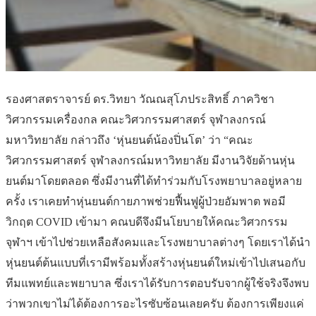
รองศาสตราจารย์ ดร.วิทยา วัณณสุโภประสิทธิ์ ภาควิชา
วิศวกรรมเครื่องกล คณะวิศวกรรมศาสตร์ จุฬาลงกรณ์
มหาวิทยาลัย กล่าวถึง ‘หุ่นยนต์น้องปิ่นโต’ ว่า “คณะ
วิศวกรรมศาสตร์ จุฬาลงกรณ์มหาวิทยาลัย มีงานวิจัยด้านหุ่น
ยนต์มาโดยตลอด ซึ่งมีงานที่ได้ทำร่วมกับโรงพยาบาลอยู่หลาย
ครั้ง เราเคยทำหุ่นยนต์กายภาพช่วยฟื้นฟูผู้ป่วยอัมพาต พอมี
วิกฤต COVID เข้ามา คณบดีจึงมีนโยบายให้คณะวิศวกรรม
จุฬาฯ เข้าไปช่วยเหลือสังคมและโรงพยาบาลต่างๆ โดยเราได้นำ
หุ่นยนต์ต้นแบบที่เรามีพร้อมทั้งสร้างหุ่นยนต์ใหม่เข้าไปเสนอกับ
ทีมแพทย์และพยาบาล ซึ่งเราได้รับการตอบรับจากผู้ใช้จริงจึงพบ
ว่าพวกเขาไม่ได้ต้องการอะไรซับซ้อนเลยครับ ต้องการเพียงแค่