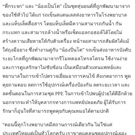
“พี่กระจก” และ “น้องเป็นโต” เป็นชุดหุ่นยนต์ที่ถูกพัฒนามาจาก
ของใช้ทั่วไป ได้แก่ รถเข็นสแตนเลสส่งอาหารในโรงพยาบาล
และแท็บเล็ตสื่อสาร โดยแท็บเล็ตมีความสามารถกันน้ำ กัน
กระแทก และสามารถล้างน้ำหรือเช็ดแอลกอฮอล์ได้โดยไม่
สร้างความเสียหายให้กับตัวเครื่อง หน้าจอสามารถสัมผัสได้แม้
ใส่ถุงมือยาง ซึ่งทำงานคู่กับ “น้องปิ่นโต” รถเข็นส่งอาหารบังคับ
ระยะไกลที่ถูกพัฒนามาจากรีโมทคอลโทรลโดรน ใช้งานง่าย
และการดูแลรักษาไม่ซับซ้อน เป็นเสมือนตัวแทนแพทย์และ
พยาบาลในการเข้าไปตรวจเยี่ยมอาการคนไข้ สังเกตอาการ พูด
คุยถามตอบ ลดการใช้อุปกรณ์เครื่องป้องกัน ลดระยะเวลา และ
ลดขั้นตอนในการสวมชุด PPE ในการเข้าไปพบผู้ป่วยได้ดีอีกด้วย
นอกจากจะทำให้บุคลากรทางการแพทย์ปลอดภัย ผู้ได้รับการ
รักษาก็อุ่นใจที่สามารถพูดคุยกับคุณหมอได้ตามปกติ
“ตอนนี้ทุกโรงพยาบาลมีสถานการณ์เดียวกัน ไม่ใช่แค่
ประเทศไทยแต่เป็นทั่วโลกครับ เราขาดแคลนชุดอุปกรณ์เยอะ