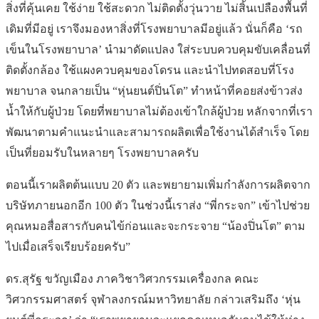
สิ่งที่คุ้นเคย ใช้ง่าย ใช้สะดวก ไม่ติดตั้งวุ่นวาย ไม่สิ้นเปลืองพื้นที่
เดิมที่มีอยู่ เราจึงมองหาสิ่งที่โรงพยาบาลมีอยู่แล้ว นั่นก็คือ ‘รถ
เข็นในโรงพยาบาล’ นำมาดัดแปลง ใส่ระบบควบคุมขับเคลื่อนที่
ติดตั้งกล้อง ใช้แผงควบคุมของโดรน และนำไปทดสอบที่โรง
พยาบาล จนกลายเป็น “หุ่นยนต์ปิ่นโต” ทำหน้าที่คอยส่งข้าวส่ง
น้ำให้กับผู้ป่วย โดยที่พยาบาลไม่ต้องเข้าใกล้ผู้ป่วย หลักจากที่เรา
พัฒนาตามคำแนะนำและสามารถผลิตเพื่อใช้งานได้สำเร็จ โดย
เป็นที่ยอมรับในหลายๆ โรงพยาบาลครับ
ตอนนี้เราผลิตต้นแบบ 20 ตัว และพยายามเพิ่มกำลังการผลิตจาก
บริษัทภายนอกอีก 100 ตัว ในช่วงนี้เราส่ง “พี่กระจก” เข้าไปช่วย
คุณหมอสื่อสารกับคนไข้ก่อนและจะกระจาย “น้องปิ่นโต” ตาม
ไปเมื่อเสร็จเรียบร้อยครับ”
ดร.สุรัฐ ขวัญเมือง ภาควิชาวิศวกรรมเครื่องกล คณะ
วิศวกรรมศาสตร์ จุฬาลงกรณ์มหาวิทยาลัย กล่าวเสริมถึง ‘หุ่น