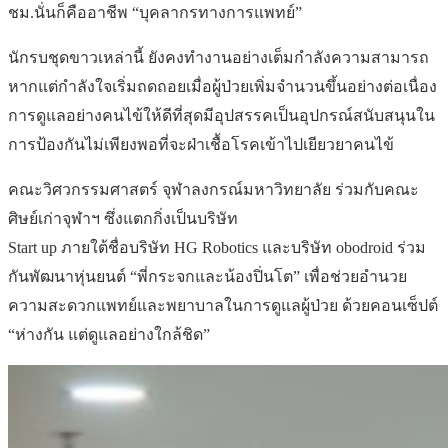
ชม.นั่นก็คืออาชีพ “บุคลากรทางการแพทย์”
นักรบชุดขาวเหล่านี้ ยังคงทำงานอย่างเต็มกำลังความสามารถ
หากแต่กำลังใจเริ่มถดถอยเมื่อผู้ป่วยเพิ่มจำนวนขึ้นอย่างต่อเนื่อง
การดูแลอย่างคนไข้ให้ดีที่สุดมีอุปสรรคเป็นอุปกรณ์สนับสนุนใน
การป้องกันไม่เพียงพอที่จะฝ่าเชื้อโรคเข้าไปเยียวยาคนไข้
คณะวิศวกรรมศาสตร์ จุฬาลงกรณ์มหาวิทยาลัย ร่วมกับคณะ
ศิษย์เก่าจุฬาฯ ซึ่งแตกกิ่งเป็นบริษัท
Start up ภายใต้ชื่อบริษัท HG Robotics และบริษัท obodroid ร่วม
กันพัฒนาหุ่นยนต์ “พี่กระจกและน้องปิ่นโต” เพื่อช่วยอำนวย
ความสะดวกแพทย์และพยาบาลในการดูแลผู้ป่วย ด้วยคอนเซ็ปต์
“ห่างกัน แต่ดูแลอย่างใกล้ชิด”